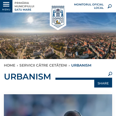
PRIMĂRIA
MONITORUL OFICIAL
MUNICIPIULUI
LOCAL
SATU MARE
MENU
HOME
›
SERVICII CĂTRE CETĂȚENI
›
URBANISM
×
URBANISM
SHARE