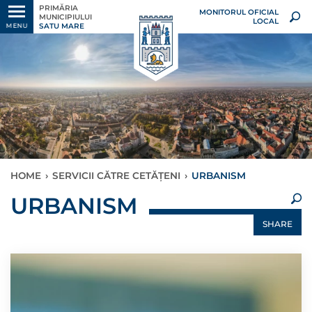
PRIMĂRIA
MONITORUL OFICIAL
MUNICIPIULUI
LOCAL
SATU MARE
MENU
HOME
›
SERVICII CĂTRE CETĂȚENI
›
URBANISM
×
URBANISM
SHARE