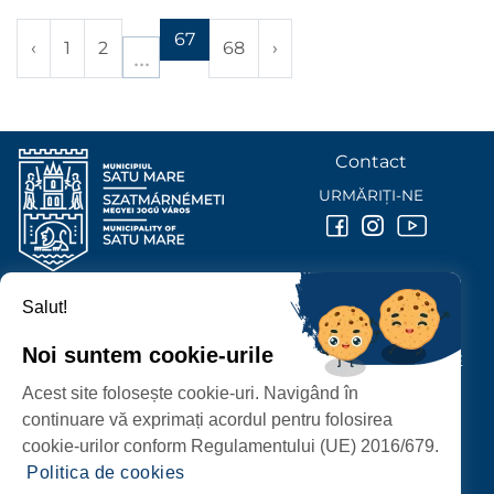
67
‹
1
2
68
›
Contact
URMĂRIȚI-NE
Salut!
PRIMĂRIA MUNICIPIULUI
SATU MARE
Noi suntem cookie-urile
P-ȚA 25 OCTOMBRIE, NR. 1 CORP M, 440026 SATU MARE
Acest site folosește cookie-uri. Navigând în
PROTECȚIA DATELOR PERSONALE
continuare vă exprimați acordul pentru folosirea
cookie-urilor conform Regulamentului (UE) 2016/679.
Politica de cookies