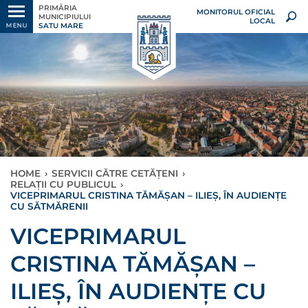
PRIMĂRIA
MONITORUL OFICIAL
MUNICIPIULUI
LOCAL
SATU MARE
MENU
HOME
›
SERVICII CĂTRE CETĂȚENI
›
RELAȚII CU PUBLICUL
›
VICEPRIMARUL CRISTINA TĂMĂȘAN – ILIEȘ, ÎN AUDIENȚE
CU SĂTMĂRENII
VICEPRIMARUL
CRISTINA TĂMĂȘAN –
ILIEȘ, ÎN AUDIENȚE CU