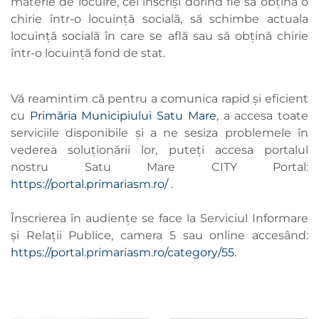
materie de locuire, cei înscriși dorind fie să obțină o
chirie într-o locuință socială, să schimbe actuala
locuință socială în care se află sau să obțină chirie
într-o locuință fond de stat.
Vă reamintim că pentru a comunica rapid și eficient
cu
Primăria Municipiului Satu Mare
, a accesa toate
serviciile disponibile și a ne sesiza problemele în
vederea soluționării lor, puteți accesa portalul
nostru Satu Mare CITY Portal:
https://portal.primariasm.ro/
.
Înscrierea în audiențe se face la Serviciul Informare
și Relații Publice, camera 5 sau online accesând:
https://portal.primariasm.ro/category/55
.