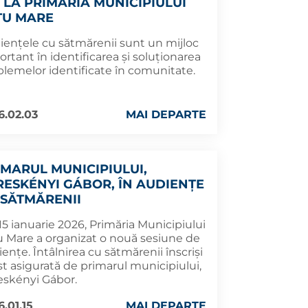
I LA PRIMĂRIA MUNICIPIULUI
TU MARE
iențele cu sătmărenii sunt un mijloc
rtant în identificarea și soluționarea
blemelor identificate în comunitate.
6.02.03
MAI DEPARTE
IMARUL MUNICIPIULUI,
RESKÉNYI GÁBOR, ÎN AUDIENȚE
 SĂTMĂRENII
 15 ianuarie 2026, Primăria Municipiului
u Mare a organizat o nouă sesiune de
ențe. Întâlnirea cu sătmărenii înscriși
st asigurată de primarul municipiului,
eskényi Gábor.
6.01.15
MAI DEPARTE