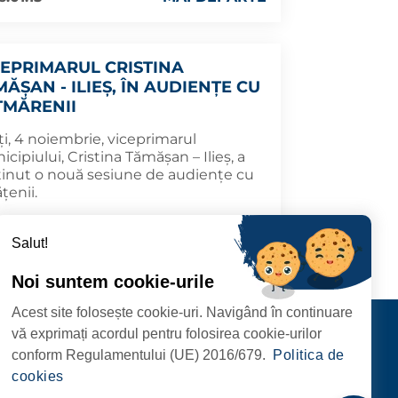
CEPRIMARUL CRISTINA
ĂȘAN - ILIEȘ, ÎN AUDIENȚE CU
TMĂRENII
i, 4 noiembrie, viceprimarul
cipiului, Cristina Tămășan – Ilieș, a
ținut o nouă sesiune de audiențe cu
țenii.
5.11.04
MAI DEPARTE
Salut!
Noi suntem cookie-urile
Acest site folosește cookie-uri. Navigând în continuare
CIPIULUI
Contact
vă exprimați acordul pentru folosirea cookie-urilor
URMĂRIȚI-NE
conform Regulamentului (UE) 2016/679.
Politica de
RIE, NR. 1 CORP M,
cookies
ARE