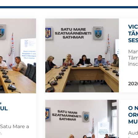
VI
TĂ
SE
Marț
Tămă
însc
202
,
O 
RUL
OR
MU
 Satu Mare a
.
Aud