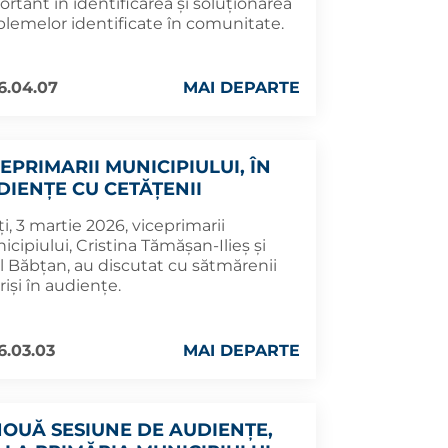
rtant în identificarea și soluționarea
blemelor identificate în comunitate.
6.04.07
MAI DEPARTE
EPRIMARII MUNICIPIULUI, ÎN
DIENȚE CU CETĂȚENII
i, 3 martie 2026, viceprimarii
cipiului, Cristina Tămășan-Ilieș și
l Băbțan, au discutat cu sătmărenii
riși în audiențe.
6.03.03
MAI DEPARTE
NOUĂ SESIUNE DE AUDIENȚE,