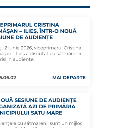
CEPRIMARUL CRISTINA
MĂȘAN – ILIEȘ, ÎNTR-O NOUĂ
SIUNE DE AUDIENȚE
i, 2 iunie 2026, viceprimarul Cristina
șan – Ilieș a discutat cu sătmărenii
riși în audiențe.
6.06.02
MAI DEPARTE
NOUĂ SESIUNE DE AUDIENȚE
GANIZATĂ AZI DE PRIMĂRIA
NICIPIULUI SATU MARE
iențele cu sătmărenii sunt un mijloc