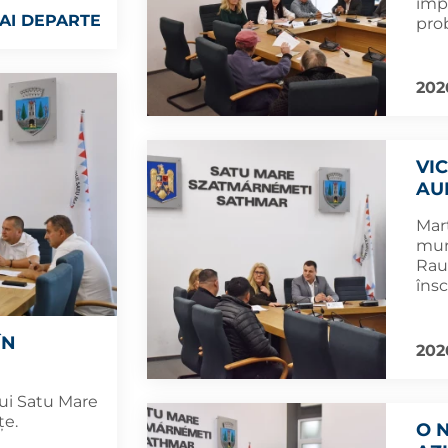
impo
AI DEPARTE
pro
202
VIC
AU
Marț
muni
Rau
însc
ÎN
202
lui Satu Mare
țe.
O 