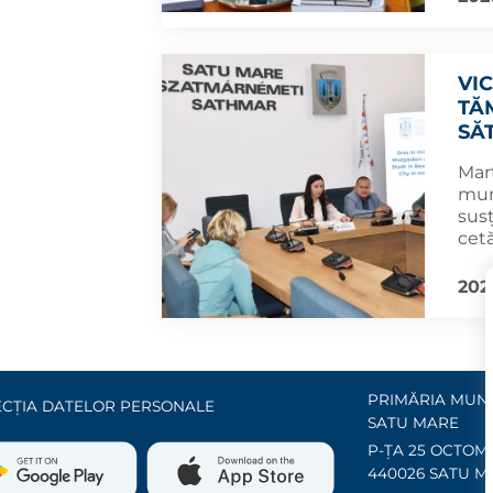
VI
TĂM
SĂ
Marț
muni
sus
cetă
202
PRIMĂRIA MUNI
CȚIA DATELOR PERSONALE
SATU MARE
P-ȚA 25 OCTOMB
440026 SATU M