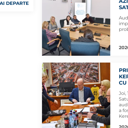
AZ
AI DEPARTE
SA
Aud
impo
pro
202
PR
KE
CU
Joi,
Sat
audi
a fo
Ker
202