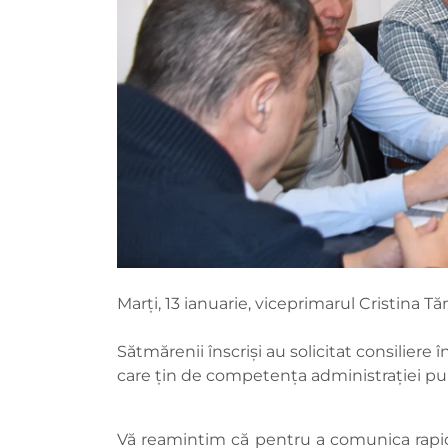
Marți, 13 ianuarie, viceprimarul Cristina T
Sătmărenii înscriși au solicitat consiliere 
care țin de competența administrației publ
Vă reamintim că pentru a comunica rapid ș