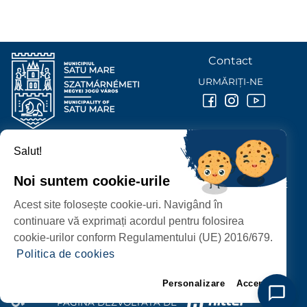
Contact
URMĂRIȚI-NE
Salut!
PRIMĂRIA MUNICIPIULUI
SATU MARE
Noi suntem cookie-urile
P-ȚA 25 OCTOMBRIE, NR. 1 CORP M, 440026 SATU MARE
Acest site folosește cookie-uri. Navigând în
PROTECȚIA DATELOR PERSONALE
continuare vă exprimați acordul pentru folosirea
cookie-urilor conform Regulamentului (UE) 2016/679.
Politica de cookies
Personalizare
Accept
PAGINĂ DEZVOLTATĂ DE