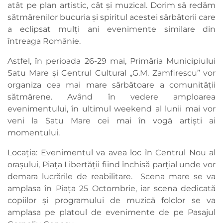
atât pe plan artistic, cât și muzical. Dorim să redăm
sătmărenilor bucuria și spiritul acestei sărbătorii care
a eclipsat mulți ani evenimente similare din
întreaga Românie.
Astfel, în perioada 26-29 mai, Primăria Municipiului
Satu Mare și Centrul Cultural ,,G.M. Zamfirescu” vor
organiza cea mai mare sărbătoare a comunității
sătmărene. Având în vedere amploarea
evenimentului, în ultimul weekend al lunii mai vor
veni la Satu Mare cei mai în vogă artiști ai
momentului.
Locația: Evenimentul va avea loc în Centrul Nou al
orașului, Piața Libertății fiind închisă parțial unde vor
demara lucrările de reabilitare. Scena mare se va
amplasa în Piața 25 Octombrie, iar scena dedicată
copiilor și programului de muzică folclor se va
amplasa pe platoul de evenimente de pe Pasajul