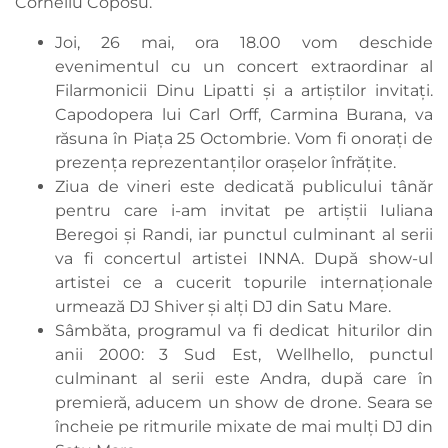
Corneliu Coposu.
Joi, 26 mai, ora 18.00 vom deschide
evenimentul cu un concert extraordinar al
Filarmonicii Dinu Lipatti și a artiștilor invitați.
Capodopera lui Carl Orff, Carmina Burana, va
răsuna în Piața 25 Octombrie. Vom fi onorați de
prezența reprezentanților orașelor înfrățite.
Ziua de vineri este dedicată publicului tânăr
pentru care i-am invitat pe artiștii Iuliana
Beregoi și Randi, iar punctul culminant al serii
va fi concertul artistei INNA. După show-ul
artistei ce a cucerit topurile internaționale
urmează DJ Shiver și alți DJ din Satu Mare.
Sâmbăta, programul va fi dedicat hiturilor din
anii 2000: 3 Sud Est, Wellhello, punctul
culminant al serii este Andra, după care în
premieră, aducem un show de drone. Seara se
încheie pe ritmurile mixate de mai mulți DJ din