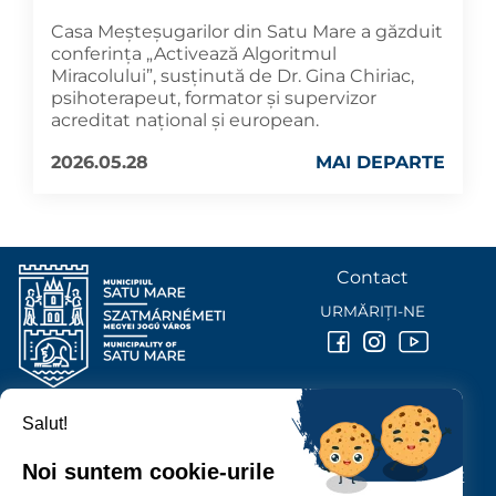
Casa Meșteșugarilor din Satu Mare a găzduit
conferința „Activează Algoritmul
Miracolului”, susținută de Dr. Gina Chiriac,
psihoterapeut, formator și supervizor
acreditat național și european.
2026.05.28
MAI DEPARTE
Contact
URMĂRIȚI-NE
Salut!
PRIMĂRIA MUNICIPIULUI
SATU MARE
Noi suntem cookie-urile
P-ȚA 25 OCTOMBRIE, NR. 1 CORP M, 440026 SATU MARE