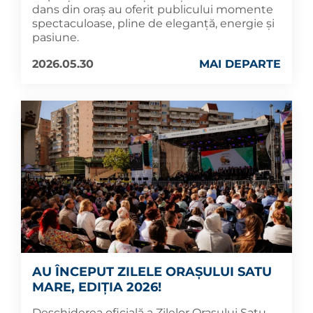
dans din oraș au oferit publicului momente
spectaculoase, pline de eleganță, energie și
pasiune.
2026.05.30
MAI DEPARTE
AU ÎNCEPUT ZILELE ORAȘULUI SATU
MARE, EDIȚIA 2026!
Deschiderea oficială a Zilelor Orașului Satu