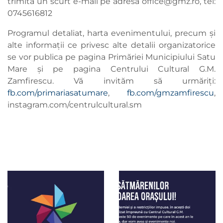
trimită un scurt e-mail pe adresa
office@gmz.ro
, tel:
0745616812
Programul detaliat, harta evenimentului, precum și
alte informații ce privesc alte detalii organizatorice
se vor publica pe pagina Primăriei Municipiului Satu
Mare și pe pagina Centrului Cultural G.M.
Zamfirescu. Vă invităm să urmăriți:
fb.com/primariasatumare
,
fb.com/gmzamfirescu
,
instagram.com/centrulcultural.sm