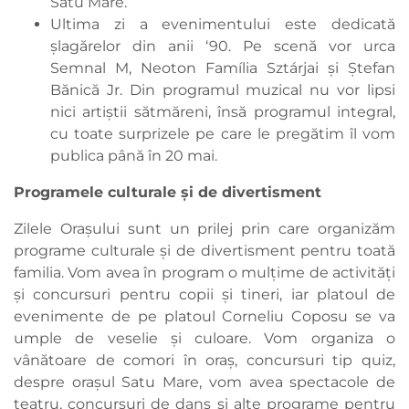
Satu Mare.
Ultima zi a evenimentului este dedicată
șlagărelor din anii ‘90. Pe scenă vor urca
Semnal M, Neoton Família Sztárjai și Ștefan
Bănică Jr. Din programul muzical nu vor lipsi
nici artiștii sătmăreni, însă programul integral,
cu toate surprizele pe care le pregătim îl vom
publica până în 20 mai.
Programele culturale și de divertisment
Zilele Orașului sunt un prilej prin care organizăm
programe culturale și de divertisment pentru toată
familia. Vom avea în program o mulțime de activități
și concursuri pentru copii și tineri, iar platoul de
evenimente de pe platoul Corneliu Coposu se va
umple de veselie și culoare. Vom organiza o
vânătoare de comori în oraș, concursuri tip quiz,
despre orașul Satu Mare, vom avea spectacole de
teatru, concursuri de dans și alte programe pentru