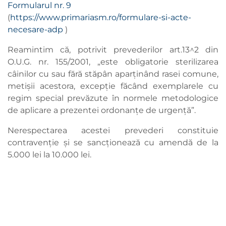
Formularul nr. 9
(
https://www.primariasm.ro/formulare-si-acte-
necesare-adp
)
Reamintim că, potrivit prevederilor art.13^2 din
O.U.G. nr. 155/2001, „este obligatorie sterilizarea
câinilor cu sau fără stăpân aparținând rasei comune,
metișii acestora, excepție făcând exemplarele cu
regim special prevăzute în normele metodologice
de aplicare a prezentei ordonanțe de urgență”.
Nerespectarea acestei prevederi constituie
contravenție și se sancționează cu amendă de la
5.000 lei la 10.000 lei.