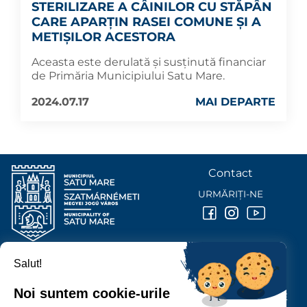
STERILIZARE A CÂINILOR CU STĂPÂN
CARE APARȚIN RASEI COMUNE ȘI A
METIȘILOR ACESTORA
Aceasta este derulată și susținută financiar
de Primăria Municipiului Satu Mare.
2024.07.17
MAI DEPARTE
Contact
URMĂRIȚI-NE
Salut!
PRIMĂRIA MUNICIPIULUI
SATU MARE
Noi suntem cookie-urile
P-ȚA 25 OCTOMBRIE, NR. 1 CORP M, 440026 SATU MARE