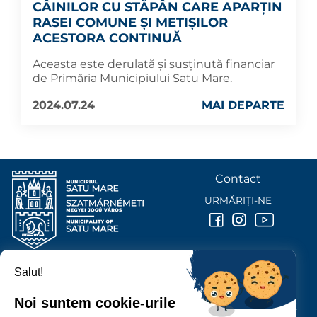
CÂINILOR CU STĂPÂN CARE APARȚIN
RASEI COMUNE ȘI METIȘILOR
ACESTORA CONTINUĂ
Aceasta este derulată și susținută financiar
de Primăria Municipiului Satu Mare.
2024.07.24
MAI DEPARTE
Contact
URMĂRIȚI-NE
Salut!
PRIMĂRIA MUNICIPIULUI
SATU MARE
Noi suntem cookie-urile
P-ȚA 25 OCTOMBRIE, NR. 1 CORP M, 440026 SATU MARE