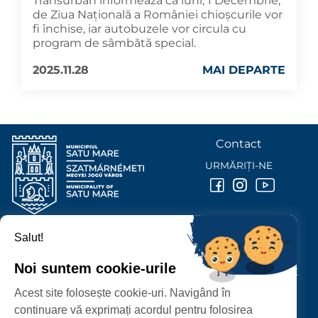
Transurban informează că luni, 1 Decembrie,
de Ziua Națională a României chioșcurile vor
fi închise, iar autobuzele vor circula cu
program de sâmbătă special.
2025.11.28
MAI DEPARTE
Contact
URMĂRIȚI-NE
Salut!
PRIMĂRIA MUNICIPIULUI
SATU MARE
Noi suntem cookie-urile
P-ȚA 25 OCTOMBRIE, NR. 1 CORP M, 440026 SATU MARE
Acest site folosește cookie-uri. Navigând în
PROTECȚIA DATELOR PERSONALE
continuare vă exprimați acordul pentru folosirea