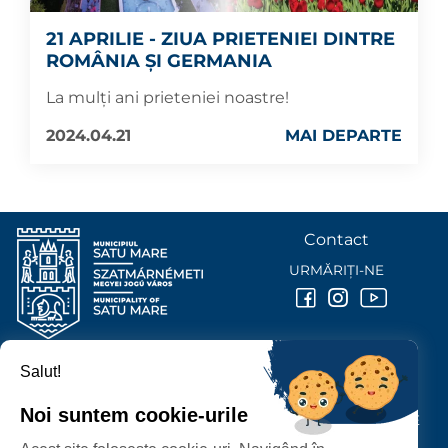
21 APRILIE - ZIUA PRIETENIEI DINTRE
ROMÂNIA ȘI GERMANIA
La mulți ani prieteniei noastre!
2024.04.21
MAI DEPARTE
Contact
URMĂRIȚI-NE
Salut!
PRIMĂRIA MUNICIPIULUI
SATU MARE
Noi suntem cookie-urile
P-ȚA 25 OCTOMBRIE, NR. 1 CORP M, 440026 SATU MARE