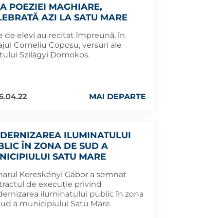
UA POEZIEI MAGHIARE,
LEBRATĂ AZI LA SATU MARE
 de elevi au recitat împreună, în
jul Corneliu Coposu, versuri ale
tului Szilágyi Domokos.
6.04.22
MAI DEPARTE
DERNIZAREA ILUMINATULUI
BLIC ÎN ZONA DE SUD A
NICIPIULUI SATU MARE
marul Kereskényi Gábor a semnat
tractul de execuție privind
ernizarea iluminatului public în zona
sud a municipiului Satu Mare.