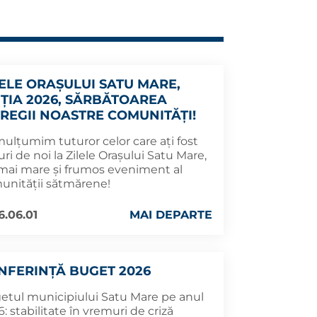
LELE ORAȘULUI SATU MARE,
IȚIA 2026, SĂRBĂTOAREA
TREGII NOASTRE COMUNITĂȚI!
mulțumim tuturor celor care ați fost
uri de noi la Zilele Orașului Satu Mare,
 mai mare și frumos eveniment al
unității sătmărene!
6.06.01
MAI DEPARTE
NFERINȚĂ BUGET 2026
etul municipiului Satu Mare pe anul
: stabilitate în vremuri de criză