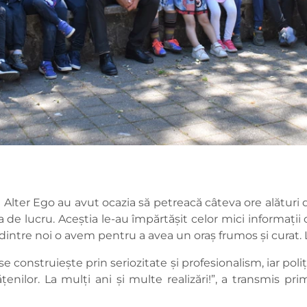
l Alter Ego au avut ocazia să petreacă câteva ore alături de 
 de lucru. Aceștia le-au împărtășit celor mici informații 
dintre noi o avem pentru a avea un oraș frumos și curat. La
e construiește prin seriozitate și profesionalism, iar poliț
ățenilor. La mulți ani și multe realizări!”, a transmis p