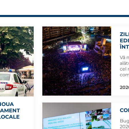
ZI
ED
ÎN
Vă 
alăt
cel
com
202
 NOUA
CO
LAMENT
 LOCALE
Bug
2026