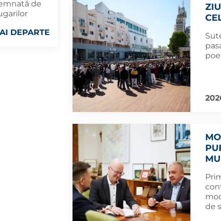
 semnată de
ZI
ugarilor
CE
AI DEPARTE
Sute
pasa
poe
202
MO
PU
MU
Pri
con
mod
de 