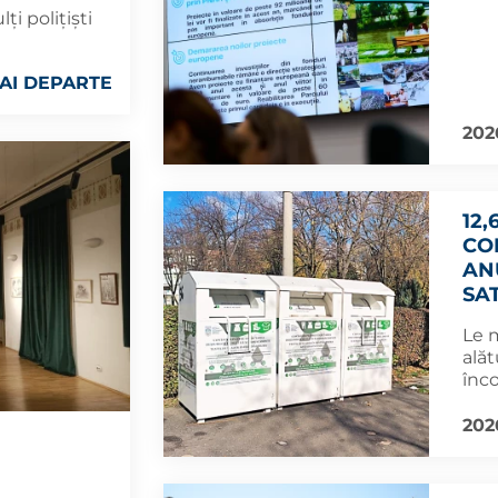
ți polițiști
AI DEPARTE
202
12,
CO
AN
SA
Le 
alăt
înco
202