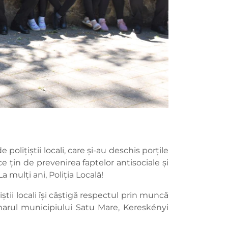
polițiștii locali, care și-au deschis porțile
ce țin de prevenirea faptelor antisociale și
 mulți ani, Poliția Locală!
iștii locali își câștigă respectul prin muncă
rimarul municipiului Satu Mare, Kereskényi