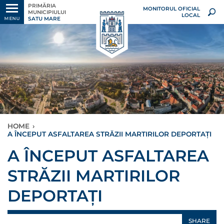
PRIMĂRIA
MONITORUL OFICIAL
MUNICIPIULUI
LOCAL
SATU MARE
MENU
HOME
›
A ÎNCEPUT ASFALTAREA STRĂZII MARTIRILOR DEPORTAȚI
A ÎNCEPUT ASFALTAREA
STRĂZII MARTIRILOR
DEPORTAȚI
SHARE