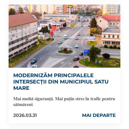
MODERNIZĂM PRINCIPALELE
INTERSECȚII DIN MUNICIPIUL SATU
MARE
𝐌𝐚𝐢 𝐦𝐮𝐥𝐭𝐚̆ 𝐬𝐢𝐠𝐮𝐫𝐚𝐧𝐭̦𝐚̆. 𝐌𝐚𝐢 𝐩𝐮𝐭̦𝐢𝐧 𝐬𝐭𝐫𝐞𝐬 𝐢̂𝐧 𝐭𝐫𝐚𝐟𝐢𝐜 𝐩𝐞𝐧𝐭𝐫𝐮
𝐬𝐚̆𝐭𝐦𝐚̆𝐫𝐞𝐧𝐢.
2026.03.31
MAI DEPARTE