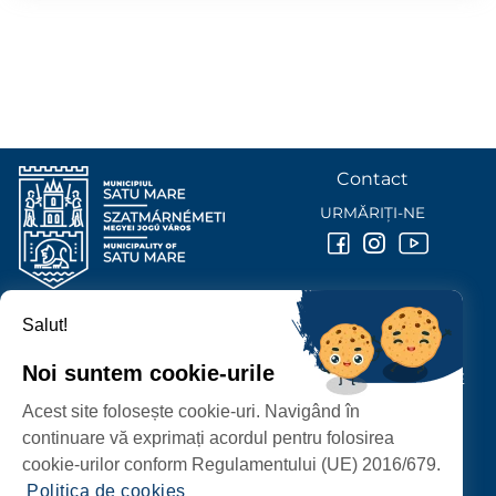
Contact
URMĂRIȚI-NE
Salut!
PRIMĂRIA MUNICIPIULUI
SATU MARE
Noi suntem cookie-urile
P-ȚA 25 OCTOMBRIE, NR. 1 CORP M, 440026 SATU MARE
Acest site folosește cookie-uri. Navigând în
PROTECȚIA DATELOR PERSONALE
continuare vă exprimați acordul pentru folosirea
cookie-urilor conform Regulamentului (UE) 2016/679.
Politica de cookies