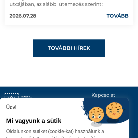
utcájában, az alábbi ütemezés szerint:
2026.07.28
TOVÁBB
TOVÁBBI HÍREK
Kapcsolat
KÖVESSENEK
Üdv!
Mi vagyunk a sütik
SZATMÁRNÉMETI
Oldalunkon sütiket (cookie-kat) használunk a
POLGÁRMESTERI HIVATAL