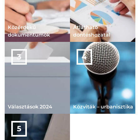
Közérdekű
Átlátható
dokumentumok
döntéshozatal
Választások 2024
Közviták – urbanisztika