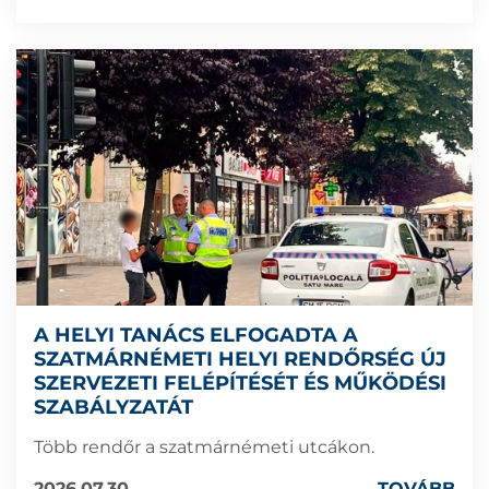
A HELYI TANÁCS ELFOGADTA A
SZATMÁRNÉMETI HELYI RENDŐRSÉG ÚJ
SZERVEZETI FELÉPÍTÉSÉT ÉS MŰKÖDÉSI
SZABÁLYZATÁT
Több rendőr a szatmárnémeti utcákon.
2026.07.30
TOVÁBB