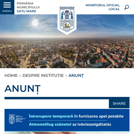
PRIMĂRIA
MONITORUL OFICIAL
MUNICIPIULUI
LOCAL
SATU MARE
MENU
HOME
›
DESPRE INSTITUȚIE
›
ANUNȚ
ANUNȚ
SHARE