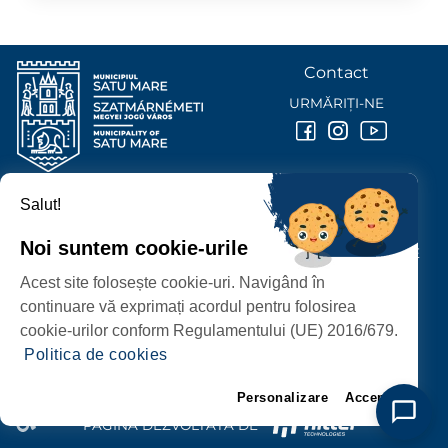
Contact
URMĂRIȚI-NE
Salut!
PRIMĂRIA MUNICIPIULUI
SATU MARE
Noi suntem cookie-urile
P-ȚA 25 OCTOMBRIE, NR. 1 CORP M, 440026 SATU MARE
Acest site folosește cookie-uri. Navigând în
PROTECȚIA DATELOR PERSONALE
continuare vă exprimați acordul pentru folosirea
cookie-urilor conform Regulamentului (UE) 2016/679.
Politica de cookies
Personalizare
Accept
PAGINĂ DEZVOLTATĂ DE