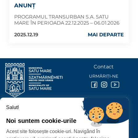
ANUNȚ
PROGRAMUL TRANSURBAN S.A. SATU
MARE ÎN PERIOADA 22.12.2025 – 06.01.2026
2025.12.19
MAI DEPARTE
Contact
URMĂRIȚI-NE
Salut!
PRIMĂRIA MUNICIPIULUI
SATU MARE
Noi suntem cookie-urile
P-ȚA 25 OCTOMBRIE, NR. 1 CORP M, 440026 SATU MARE
Acest site folosește cookie-uri. Navigând în
PROTECȚIA DATELOR PERSONALE