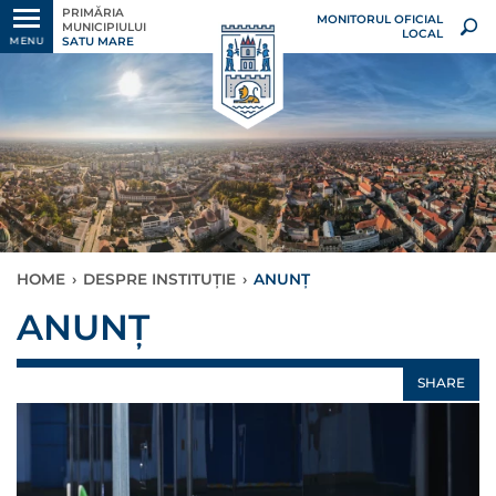
PRIMĂRIA
MONITORUL OFICIAL
MUNICIPIULUI
LOCAL
SATU MARE
MENU
HOME
›
DESPRE INSTITUȚIE
›
ANUNȚ
ANUNȚ
SHARE