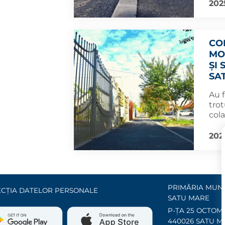
2025
CO
MO
ȘI
SA
Au f
trot
cola
202
PRIMĂRIA MUNI
CȚIA DATELOR PERSONALE
SATU MARE
P-ȚA 25 OCTOMB
440026 SATU M