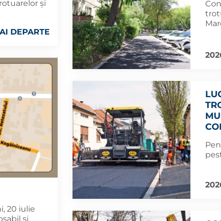
rotuarelor și
Con
trot
Mar
AI DEPARTE
202
LU
TR
MU
CO
Pent
pest
202
, 20 iulie
osabil și