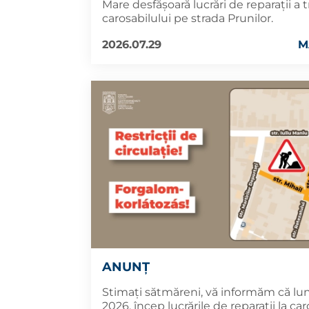
Mare desfășoară lucrări de reparații a t
carosabilului pe strada Prunilor.
2026.07.29
M
ANUNȚ
Stimați sătmăreni, vă informăm că luni
2026, încep lucrările de reparații la car