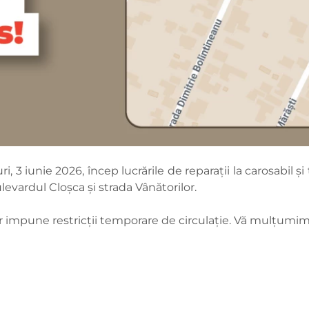
 3 iunie 2026, încep lucrările de reparații la carosabil ș
evardul Cloșca și strada Vânătorilor.
or impune restricții temporare de circulație. Vă mulțumi