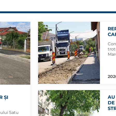
RE
CA
Con
trot
Mar
202
AU
 ȘI
DE
ST
iului Satu