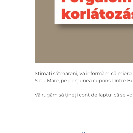
Stimați sătmăreni, vă informăm că miercuri,
Satu Mare, pe porțiunea cuprinsă între Bul
Vă rugăm să țineți cont de faptul că se v