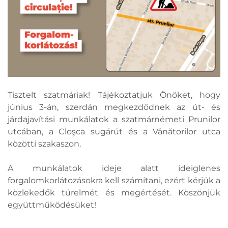
Tisztelt szatmáriak! Tájékoztatjuk Önöket, hogy
június 3-án, szerdán megkezdődnek az út- és
járdajavítási munkálatok a szatmárnémeti Prunilor
utcában, a Cloşca sugárút és a Vânătorilor utca
közötti szakaszon.
A munkálatok ideje alatt ideiglenes
forgalomkorlátozásokra kell számítani, ezért kérjük a
közlekedők türelmét és megértését. Köszönjük
együttműködésüket!