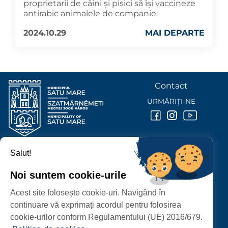
proprietarii de câini și pisici să își vaccineze
antirabic animalele de companie.
2024.10.29
MAI DEPARTE
Contact
URMĂRIȚI-NE
Salut!
PRIMĂRIA MUNICIPIULUI
SATU MARE
Noi suntem cookie-urile
P-ȚA 25 OCTOMBRIE, NR. 1 CORP M, 440026 SATU MARE
Acest site folosește cookie-uri. Navigând în
PROTECȚIA DATELOR PERSONALE
continuare vă exprimați acordul pentru folosirea
cookie-urilor conform Regulamentului (UE) 2016/679.