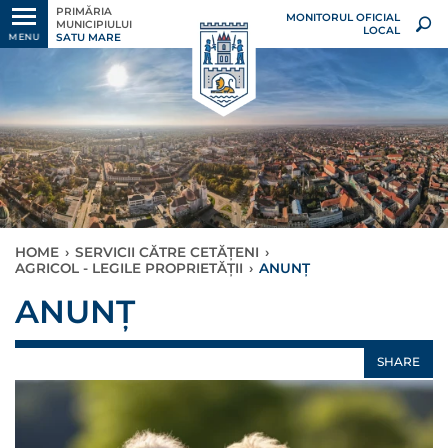
PRIMĂRIA
MONITORUL OFICIAL
MUNICIPIULUI
LOCAL
SATU MARE
MENU
HOME
›
SERVICII CĂTRE CETĂȚENI
›
AGRICOL - LEGILE PROPRIETĂȚII
›
ANUNȚ
ANUNȚ
SHARE