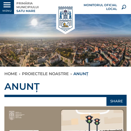
PRIMĂRIA
MONITORUL OFICIAL
MUNICIPIULUI
LOCAL
SATU MARE
MENU
HOME
›
PROIECTELE NOASTRE
›
ANUNȚ
ANUNȚ
SHARE