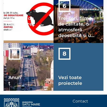
Acțiune de
Trei seri, filme
deratizare
de calitate, o
pentru
atmosferă
combaterea
deosebită și un
rozătoarelor
public minunat
Anun
Vezi toate
ț
proiectele
Contact