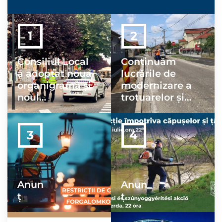
Consiliul Local
Continuăm
a adoptat noua
lucrările de
organigramă și
modernizare a
noul
trotuarelor și
regulament de
străzilor din
organizare ale
oraș
Poliției Locale
Satu Mare
Anun
Anun
ț
ț