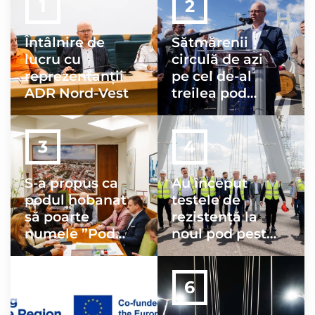
Întâlnire de
Sătmărenii
lucru cu
circulă de azi
reprezentanții
pe cel de-al
ADR Nord-Vest
treilea pod
peste râul
Someș, Podul
Transilvania!
S-a propus ca
Au început
podul hobanat
testele de
să poarte
rezistență la
numele ”Podul
noul pod peste
Transilvania”
râul Someș