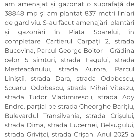
am amenajat și gazonat o suprafață de
38848 mp și am plantat 837 metri liniari
de gard viu. S-au făcut amenajări, plantări
și gazonări în Piața Soarelui, în
completare Cartierul Carpați 2, strada
Bucovina, Parcul George Boitor – Grădina
celor 5 simțuri, strada Fagului, strada
Mesteacănului, strada Aurora, Parcul
Liniștii, strada Dara, strada Odobescu,
Scuarul Odobescu, strada Mihai Viteazu,
strada Tudor Vladimirescu, strada Ady
Endre, parțial pe strada Gheorghe Barițiu,
Bulevardul Transilvania, strada Crișului,
strada Dima, strada Lucernei, Belșugului,
strada Griviței, strada Crișan. Anul 2025 a