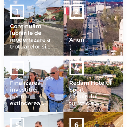
Continuăm
lucrările de
modernizare a
Anun
trotuarelor și
ț
străzilor din
oraș
Finalizarea
Redăm Hotelul
investiției
Sport
pentru
circuitului
extinderea
turistic și
rețelelor de
sportiv cât mai
apă și
curând!
canalizare în