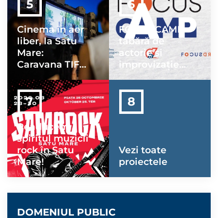
nr. 1
Cinema în aer
FOCUS CAMP –
liber, la Satu
tabără de
Mare:
actorie și
Caravana TIFF
improvizație
Unlimited
pentru tineri
revine în 24–26
iulie
Readucem
spiritul muzicii
rock în Satu
Vezi toate
Mare!
proiectele
DOMENIUL PUBLIC