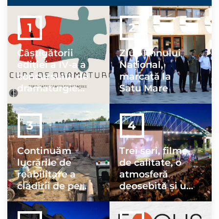
Câștigătorii
Ziua Imnului
ediției a IV-a a
Naţional,
concursului de
marcată la
dramaturgie
Satu Mare
FOCUS
DRAMA!
Continuăm
Trei seri, filme
lucrările de
de calitate, o
reabilitare a
atmosferă
clădirii de pe
deosebită și un
strada
public minunat
Porumbeilor