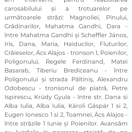
carosabilului și a trotuarelor pe
următoarele străzi: Magnoliei, Pinului,
Grădinarilor, Mahatma Gandhi, Dara -
între Mahatma Gandhi și Scheffler János,
Iris, Dana, Maria, Haiducilor, Fluturilor,
Crăieselor, Ács Alajos - tronson 1, Poienilor,
Poligonului, Regele Ferdinand, Matei
Basarab, Tiberiu Brediceanu - între
Poligonului și strada Păltiniș, Alexandru
Odobescu - tronsonul de piatră, Petre
Ispirescu, Krúdy Gyula - între str. Dana si
Alba Iulia, Alba Iulia, Károli Gáspár 1 si 2,
Eugen Ionesco 1 si 2, Toamnei, Ács Alajos -
între străzile 1 Iunie și Poienilor. Avansăm