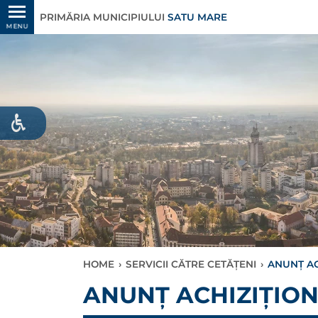
PRIMĂRIA MUNICIPIULUI
SATU MARE
MENU
HOME
›
SERVICII CĂTRE CETĂȚENI
›
ANUNŢ AC
ANUNŢ ACHIZIȚION