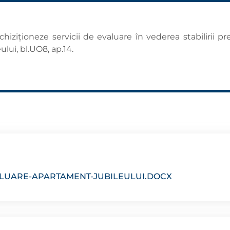
iziționeze servicii de evaluare în vederea stabilirii p
ului, bl.UO8, ap.14.
ALUARE-APARTAMENT-JUBILEULUI.DOCX