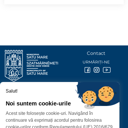
Contact
URMĂRIȚI-NE
Salut!
PRIMĂRIA MUNICIPIULUI
SATU MARE
Noi suntem cookie-urile
P-ȚA 25 OCTOMBRIE, NR. 1 CORP M, 440026 SATU MARE
Acest site folosește cookie-uri. Navigând în
PROTECȚIA DATELOR PERSONALE
continuare vă exprimați acordul pentru folosirea
cookie-urilor conform Regulamentului (UE) 2016/679.