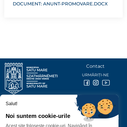
DOCUMENT: ANUNT-PROMOVARE.DOCX
Contact
URMĂRIȚI-NE
Salut!
PRIMĂRIA MUNICIPIULUI
SATU MARE
Noi suntem cookie-urile
P-ȚA 25 OCTOMBRIE, NR. 1 CORP M, 440026 SATU MARE
Acest site folosește cookie-uri. Navigând în