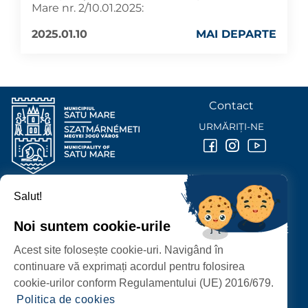
Mare nr. 2/10.01.2025:
2025.01.10
MAI DEPARTE
Contact
URMĂRIȚI-NE
Salut!
PRIMĂRIA MUNICIPIULUI
SATU MARE
Noi suntem cookie-urile
P-ȚA 25 OCTOMBRIE, NR. 1 CORP M, 440026 SATU MARE
Acest site folosește cookie-uri. Navigând în
PROTECȚIA DATELOR PERSONALE
continuare vă exprimați acordul pentru folosirea
cookie-urilor conform Regulamentului (UE) 2016/679.
Politica de cookies