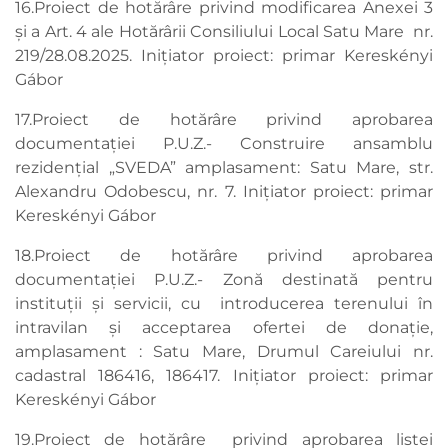
16.Proiect de hotărâre privind modificarea Anexei 3
și a Art. 4 ale Hotărârii Consiliului Local Satu Mare nr.
219/28.08.2025. Inițiator proiect: primar Kereskényi
Gábor
17.Proiect de hotărâre privind aprobarea
documentației P.U.Z.- Construire ansamblu
rezidențial „SVEDA” amplasament: Satu Mare, str.
Alexandru Odobescu, nr. 7. Inițiator proiect: primar
Kereskényi Gábor
18.Proiect de hotărâre privind aprobarea
documentației P.U.Z.- Zonă destinată pentru
instituţii şi servicii, cu introducerea terenului în
intravilan şi acceptarea ofertei de donaţie,
amplasament : Satu Mare, Drumul Careiului nr.
cadastral 186416, 186417. Inițiator proiect: primar
Kereskényi Gábor
19.Proiect de hotărâre privind aprobarea listei