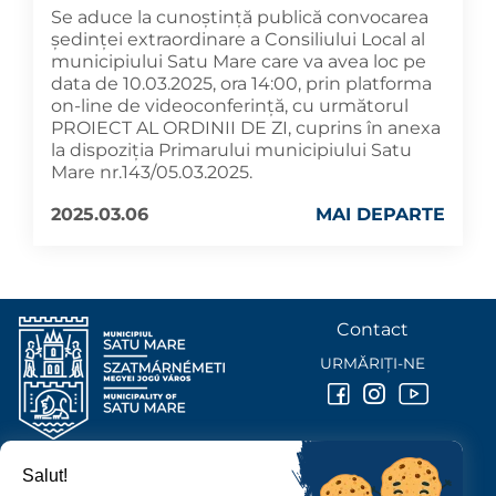
Se aduce la cunoștință publică convocarea
ședinței extraordinare a Consiliului Local al
municipiului Satu Mare care va avea loc pe
data de 10.03.2025, ora 14:00, prin platforma
on-line de videoconferință, cu următorul
PROIECT AL ORDINII DE ZI, cuprins în anexa
la dispoziția Primarului municipiului Satu
Mare nr.143/05.03.2025.
2025.03.06
MAI DEPARTE
Contact
URMĂRIȚI-NE
Salut!
PRIMĂRIA MUNICIPIULUI