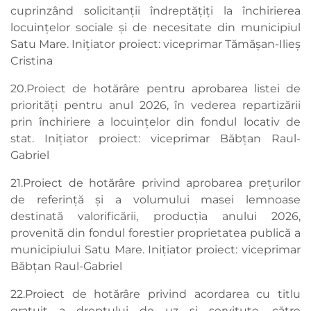
cuprinzând solicitanții îndreptățiți la închirierea
locuinţelor sociale şi de necesitate din municipiul
Satu Mare. Inițiator proiect: viceprimar Tămășan-Ilieș
Cristina
20.Proiect de hotărâre pentru aprobarea listei de
priorități pentru anul 2026, în vederea repartizării
prin închiriere a locuințelor din fondul locativ de
stat. Inițiator proiect: viceprimar Băbțan Raul-
Gabriel
21.Proiect de hotărâre privind aprobarea prețurilor
de referință și a volumului masei lemnoase
destinată valorificării, producţia anului 2026,
provenită din fondul forestier proprietatea publică a
municipiului Satu Mare. Inițiator proiect: viceprimar
Băbțan Raul-Gabriel
22.Proiect de hotărâre privind acordarea cu titlu
gratuit a dreptului de uz şi servitute, către