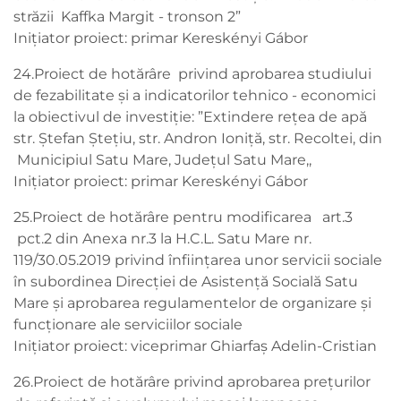
străzii Kaffka Margit - tronson 2”
Inițiator proiect: primar Kereskényi Gábor
24.Proiect de hotărâre privind aprobarea studiului
de fezabilitate și a indicatorilor tehnico - economici
la obiectivul de investiţie: ”Extindere rețea de apă
str. Ștefan Ștețiu, str. Andron Ioniță, str. Recoltei, din
Municipiul Satu Mare, Județul Satu Mare,,
Inițiator proiect: primar Kereskényi Gábor
25.Proiect de hotărâre pentru modificarea art.3
pct.2 din Anexa nr.3 la H.C.L. Satu Mare nr.
119/30.05.2019 privind înființarea unor servicii sociale
în subordinea Direcției de Asistenţă Socială Satu
Mare și aprobarea regulamentelor de organizare şi
funcţionare ale serviciilor sociale
Inițiator proiect: viceprimar Ghiarfaș Adelin-Cristian
26.Proiect de hotărâre privind aprobarea prețurilor