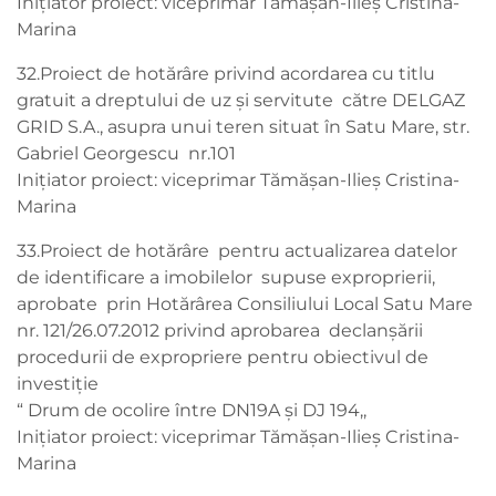
Inițiator proiect: viceprimar Tămășan-Ilieș Cristina-
Marina
32.Proiect de hotărâre privind acordarea cu titlu
gratuit a dreptului de uz și servitute către DELGAZ
GRID S.A., asupra unui teren situat în Satu Mare, str.
Gabriel Georgescu nr.101
Inițiator proiect: viceprimar Tămășan-Ilieș Cristina-
Marina
33.Proiect de hotărâre pentru actualizarea datelor
de identificare a imobilelor supuse exproprierii,
aprobate prin Hotărârea Consiliului Local Satu Mare
nr. 121/26.07.2012 privind aprobarea declanșării
procedurii de expropriere pentru obiectivul de
investiție
“ Drum de ocolire între DN19A și DJ 194,,
Inițiator proiect: viceprimar Tămășan-Ilieș Cristina-
Marina