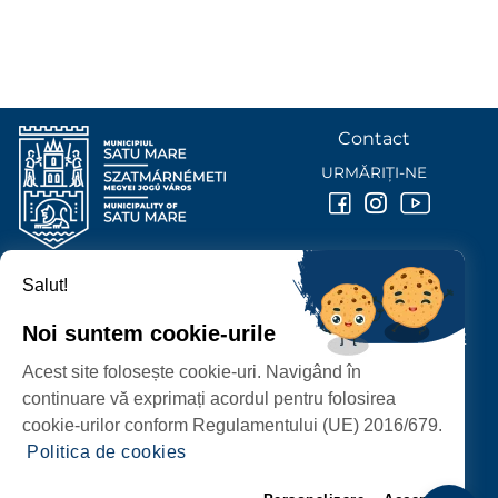
Contact
URMĂRIȚI-NE
Salut!
PRIMĂRIA MUNICIPIULUI
SATU MARE
Noi suntem cookie-urile
P-ȚA 25 OCTOMBRIE, NR. 1 CORP M, 440026 SATU MARE
Acest site folosește cookie-uri. Navigând în
PROTECȚIA DATELOR PERSONALE
continuare vă exprimați acordul pentru folosirea
cookie-urilor conform Regulamentului (UE) 2016/679.
Politica de cookies