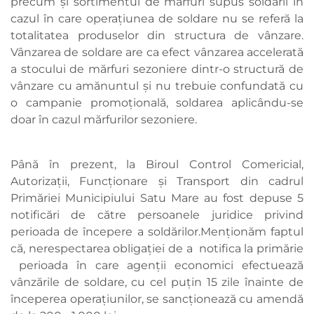
precum şi sortimentul de mărfuri supus soldării în
cazul în care operaţiunea de soldare nu se referă la
totalitatea produselor din structura de vânzare.
Vânzarea de soldare are ca efect vânzarea accelerată
a stocului de mărfuri sezoniere dintr-o structură de
vânzare cu amănuntul și nu trebuie confundată cu
o campanie promoțională, soldarea aplicându-se
doar în cazul mărfurilor sezoniere.
Până în prezent, la Biroul Control Comericial,
Autorizații, Funcționare și Transport din cadrul
Primăriei Municipiului Satu Mare au fost depuse 5
notificări de către persoanele juridice privind
perioada de începere a soldărilor.Menționăm faptul
că, nerespectarea obligaţiei de a notifica la primărie
perioada în care agenții economici efectuează
vânzările de soldare, cu cel puţin 15 zile înainte de
începerea operaţiunilor, se sancţionează cu amendă