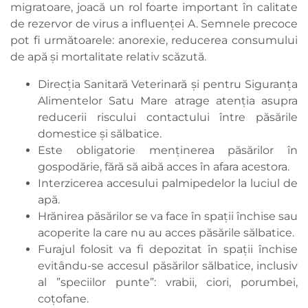
migratoare, joacă un rol foarte important în calitate
de rezervor de virus a influenţei A. Semnele precoce
pot fi următoarele: anorexie, reducerea consumului
de apă şi mortalitate relativ scăzută.
Direcția Sanitară Veterinară și pentru Siguranța
Alimentelor Satu Mare atrage atenția asupra
reducerii riscului contactului între păsările
domestice și sălbatice.
Este obligatorie menținerea păsărilor în
gospodărie, fără să aibă acces în afara acestora.
Interzicerea accesului palmipedelor la luciul de
apă.
Hrănirea păsărilor se va face în spații închise sau
acoperite la care nu au acces păsările sălbatice.
Furajul folosit va fi depozitat în spații închise
evitându-se accesul păsărilor sălbatice, inclusiv
al ”speciilor punte”: vrabii, ciori, porumbei,
coțofane.