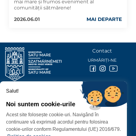
mai mare și frumos eveniment al
comunității sătmărene!
2026.06.01
MAI DEPARTE
Contact
URMĂRIȚI-NE
Salut!
PRIMĂRIA MUNICIPIULUI
SATU MARE
Noi suntem cookie-urile
P-ȚA 25 OCTOMBRIE, NR. 1 CORP M, 440026 SATU MARE
Acest site folosește cookie-uri. Navigând în
PROTECȚIA DATELOR PERSONALE
continuare vă exprimați acordul pentru folosirea
cookie-urilor conform Regulamentului (UE) 2016/679.