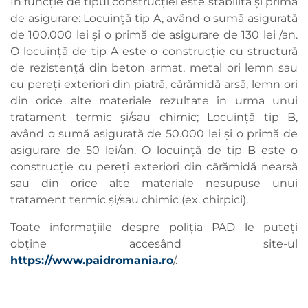
În funcție de tipul construcției este stabilită și prima
de asigurare: Locuință tip A, având o sumă asigurată
de 100.000 lei și o primă de asigurare de 130 lei /an.
O locuință de tip A este o construcție cu structură
de rezistență din beton armat, metal ori lemn sau
cu pereți exteriori din piatră, cărămidă arsă, lemn ori
din orice alte materiale rezultate în urma unui
tratament termic și/sau chimic; Locuință tip B,
având o sumă asigurată de 50.000 lei și o primă de
asigurare de 50 lei/an. O locuință de tip B este o
construcție cu pereți exteriori din cărămidă nearsă
sau din orice alte materiale nesupuse unui
tratament termic și/sau chimic (ex. chirpici).
Toate informațiile despre poliția PAD le puteți
obține accesând site-ul
https://www.paidromania.ro
/.