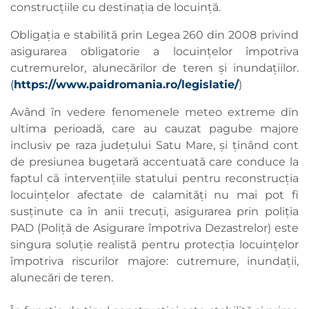
construcțiile cu destinația de locuință.
Obligația e stabilită prin Legea 260 din 2008 privind
asigurarea obligatorie a locuințelor împotriva
cutremurelor, alunecărilor de teren şi inundațiilor.
(
https://www.paidromania.ro/legislatie/
)
Având în vedere fenomenele meteo extreme din
ultima perioadă, care au cauzat pagube majore
inclusiv pe raza județului Satu Mare, și ținând cont
de presiunea bugetară accentuată care conduce la
faptul că intervențiile statului pentru reconstrucția
locuințelor afectate de calamități nu mai pot fi
susținute ca în anii trecuți, asigurarea prin poliția
PAD (Poliță de Asigurare împotriva Dezastrelor) este
singura soluție realistă pentru protecția locuințelor
împotriva riscurilor majore: cutremure, inundații,
alunecări de teren.