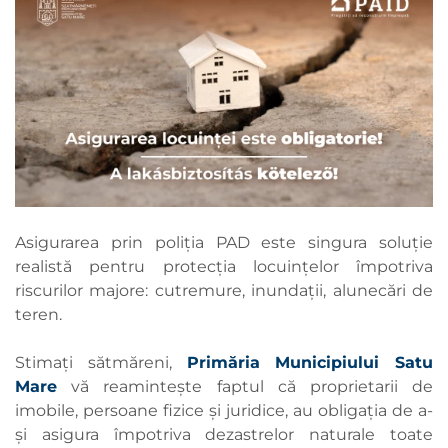
Asigurarea prin poliția PAD este singura soluție
realistă pentru protecția locuințelor împotriva
riscurilor majore: cutremure, inundații, alunecări de
teren.
Stimați sătmăreni,
Primăria Municipiului Satu
Mare
vă reamintește faptul că proprietarii de
imobile, persoane fizice și juridice, au obligația de a-
și asigura împotriva dezastrelor naturale toate