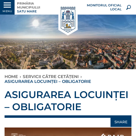
PRIMĂRIA
MONITORUL OFICIAL
MUNICIPIULUI
LOCAL
SATU MARE
MENU
HOME
›
SERVICII CĂTRE CETĂȚENI
›
ASIGURAREA LOCUINȚEI – OBLIGATORIE
ASIGURAREA LOCUINȚEI
– OBLIGATORIE
SHARE