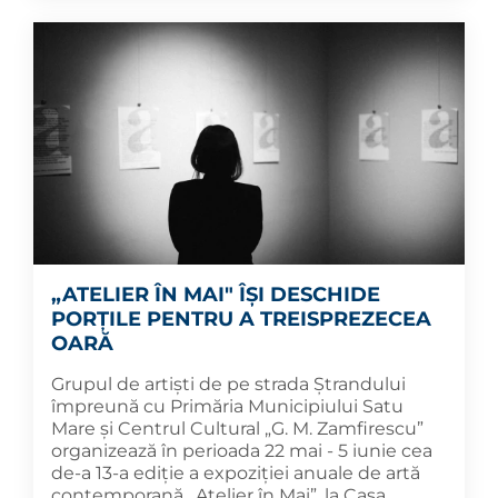
„ATELIER ÎN MAI" ÎȘI DESCHIDE
PORȚILE PENTRU A TREISPREZECEA
OARĂ
Grupul de artiști de pe strada Ștrandului
împreună cu Primăria Municipiului Satu
Mare și Centrul Cultural „G. M. Zamfirescu”
organizează în perioada 22 mai - 5 iunie cea
de-a 13-a ediție a expoziției anuale de artă
contemporană „Atelier în Mai”, la Casa