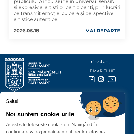
publicului o incursiune în universul sensibil
și expresiv al artiștilor participanți, prin lucrări
ce transmit emoție, culoare și perspective
artistice autentice.
2026.05.18
MAI DEPARTE
Contact
URMĂRIȚI-NE
Salut!
PRIMĂRIA MUNICIPIULUI
SATU MARE
Noi suntem cookie-urile
P-ȚA 25 OCTOMBRIE, NR. 1 CORP M, 440026 SATU MARE
Acest site folosește cookie-uri. Navigând în
PROTECȚIA DATELOR PERSONALE
continuare vă exprimați acordul pentru folosirea