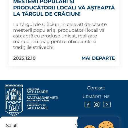
MEȘTERII POPULARI ȘI
PRODUCĂTORII LOCALI VĂ AȘTEAPTĂ
LA TÂRGUL DE CRĂCIUN!
La Târgul de Crăciun, în cele 30 de căsuțe
meșterii populari și producătorii locali vă
așteaptă cu produse unicat, realizate
manual, cu drag pentru obiceiurile și
tradițiile străvechi.
2025.12.10
MAI DEPARTE
Contact
URMĂRIȚI-NE
Salut!
PRIMĂRIA MUNICIPIULUI