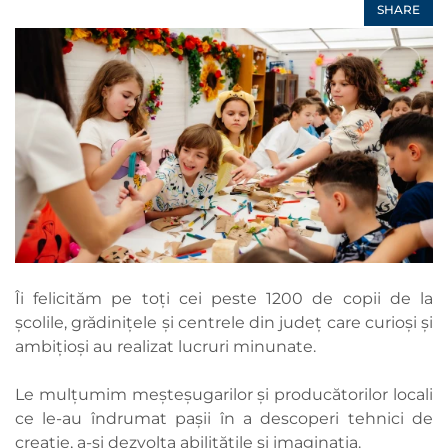
SHARE
Îi felicităm pe toți cei peste 1200 de copii de la
școlile, grădinițele și centrele din județ care curioși și
ambițioși au realizat lucruri minunate.
Le mulțumim meșteșugarilor și producătorilor locali
ce le-au îndrumat pașii în a descoperi tehnici de
creație, a-și dezvolta abilitățile și imaginația.