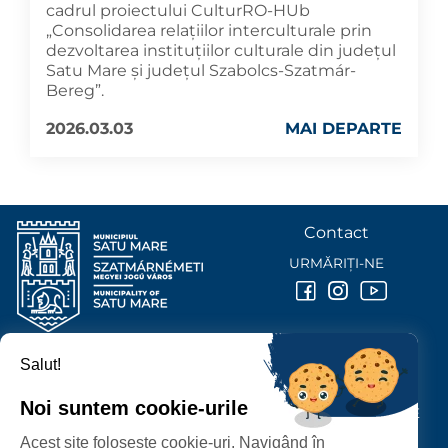
cadrul proiectului CulturRO-HUb
„Consolidarea relațiilor interculturale prin
dezvoltarea instituțiilor culturale din județul
Satu Mare și județul Szabolcs-Szatmár-
Bereg”.
2026.03.03
MAI DEPARTE
Contact
URMĂRIȚI-NE
Salut!
PRIMĂRIA MUNICIPIULUI
SATU MARE
Noi suntem cookie-urile
P-ȚA 25 OCTOMBRIE, NR. 1 CORP M, 440026 SATU MARE
Acest site folosește cookie-uri. Navigând în