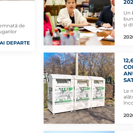
20
Un b
buna
și d
 semnată de
ugarilor
202
AI DEPARTE
12,
CO
AN
SA
Le 
alăt
înco
202