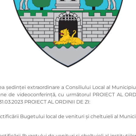
 ședinței extraordinare a Consiliului Local al Municipi
-line de videoconferință, cu următorul PROIECT AL ORDIN
/31.03.2023 PROIECT AL ORDINII DE ZI:
ctificării Bugetului local de venituri şi cheltuieli al Muni
tificării Bugetului de venituri şi cheltuieli al instituţiilo