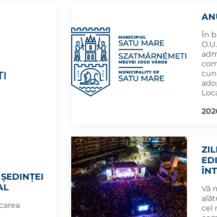
AN
În b
O.U.
admi
comp
cun
adop
Loc
202
ZI
ED
ÎN
ȘEDINȚEI
AL
Vă 
alăt
carea
cel