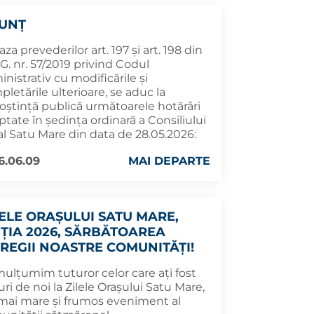
UNȚ
aza prevederilor art. 197 și art. 198 din
G. nr. 57/2019 privind Codul
nistrativ cu modificările și
letările ulterioare, se aduc la
oştinţă publică următoarele hotărâri
tate în şedința ordinară a Consiliului
al Satu Mare din data de 28.05.2026:
6.06.09
MAI DEPARTE
LELE ORAȘULUI SATU MARE,
IȚIA 2026, SĂRBĂTOAREA
TREGII NOASTRE COMUNITĂȚI!
mulțumim tuturor celor care ați fost
uri de noi la Zilele Orașului Satu Mare,
 mai mare și frumos eveniment al