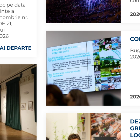
com
loc pe data
ințe a
202
ctombrie nr.
E ZI,
ui
2026
CO
AI DEPARTE
Bug
2026
202
DE
GR
LO