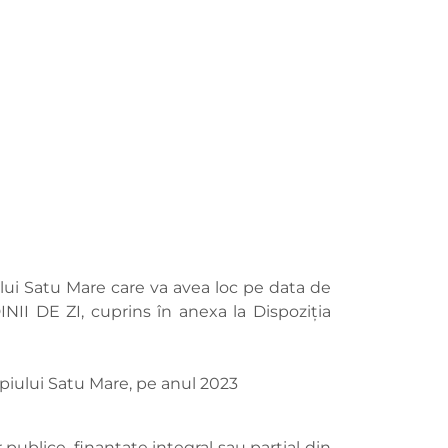
ului Satu Mare care va avea loc pe data de
II DE ZI, cuprins în anexa la Dispoziția
cipiului Satu Mare, pe anul 2023
r publice, finanţate integral sau parţial din