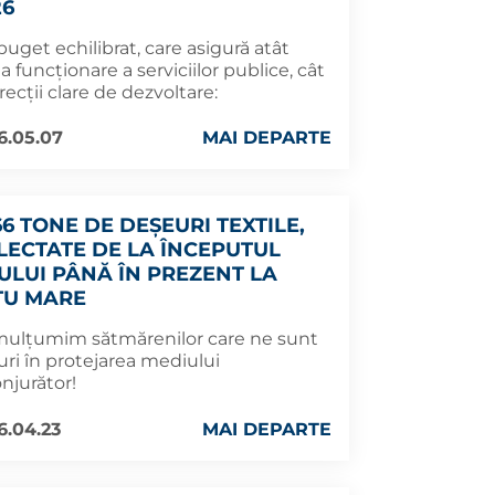
26
uget echilibrat, care asigură atât
 funcționare a serviciilor publice, cât
irecții clare de dezvoltare:
6.05.07
MAI DEPARTE
66 TONE DE DEȘEURI TEXTILE,
LECTATE DE LA ÎNCEPUTUL
ULUI PÂNĂ ÎN PREZENT LA
TU MARE
mulțumim sătmărenilor care ne sunt
uri în protejarea mediului
njurător!
6.04.23
MAI DEPARTE