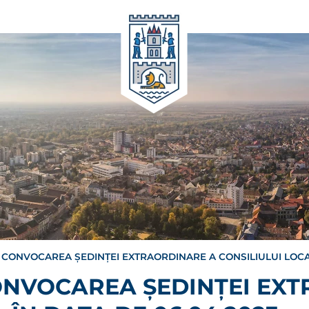
CONVOCAREA ȘEDINȚEI EXTRAORDINARE A CONSILIULUI LOCAL
ONVOCAREA ȘEDINȚEI EX