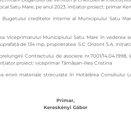
Local Satu Mare, pe anul 2023. Inițiator proiect: primar K
 Bugetului creditelor interne al Municipiului Satu Mare
ea Viceprimarului Municipiului Satu Mare în vederea se
uprafață de 134 mp, proprietatea S.C. Orizont S.A. Iniția
relungirii Contractului de asociere nr.7001/14.04.1998, 
țiator proiect: viceprimar Tămășan-Ilieș Cristina
 erorii materiale strecurate în Hotărârea Consiliului Lo
Primar,
Kereskényi Gábor