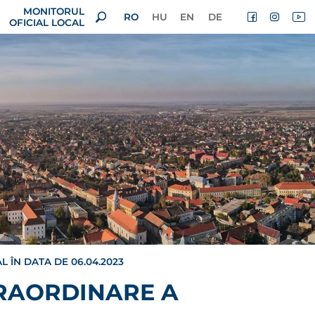
MONITORUL
RO
HU
EN
DE
OFICIAL LOCAL
 ÎN DATA DE 06.04.2023
TRAORDINARE A