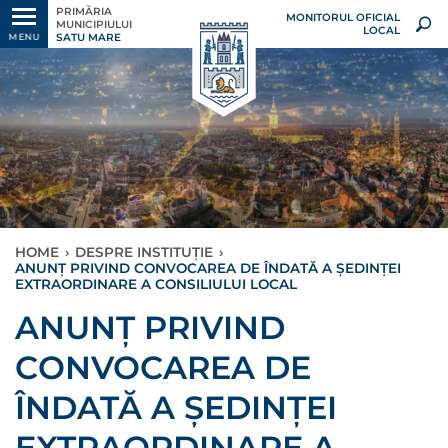
PRIMĂRIA
MONITORUL OFICIAL
MUNICIPIULUI
LOCAL
SATU MARE
MENU
HOME
›
DESPRE INSTITUȚIE
›
ANUNȚ PRIVIND CONVOCAREA DE ÎNDATĂ A ȘEDINȚEI
EXTRAORDINARE A CONSILIULUI LOCAL
ANUNȚ PRIVIND
CONVOCAREA DE
ÎNDATĂ A ȘEDINȚEI
EXTRAORDINARE A