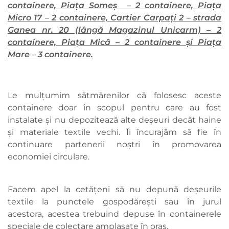
containere, Piața Someș – 2 containere, Piața
Micro 17 – 2 containere, Cartier Carpați 2 – strada
Ganea nr. 20 (lângă Magazinul Unicarm) – 2
containere, Piața Mică – 2 containere și Piața
Mare – 3 containere.
Le mulțumim sătmărenilor că folosesc aceste
containere doar în scopul pentru care au fost
instalate și nu depozitează alte deșeuri decât haine
și materiale textile vechi. Îi încurajăm să fie în
continuare partenerii noștri în promovarea
economiei circulare.
Facem apel la cetățeni să nu depună deșeurile
textile la punctele gospodărești sau în jurul
acestora, acestea trebuind depuse în containerele
speciale de colectare amplasate în oraș.