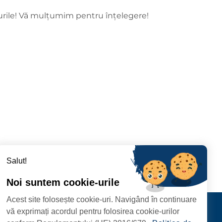
murile! Vă mulțumim pentru înțelegere!
Salut!
Noi suntem cookie-urile
Acest site folosește cookie-uri. Navigând în continuare
CIPIULUI
Contact
vă exprimați acordul pentru folosirea cookie-urilor
URMĂRIȚI-NE