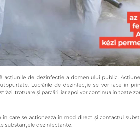
 acțiunile de dezinfecție a domeniului public. Acțiunea 
autopurtate. Lucrările de dezinfecție se vor face în pri
 străzi, trotuare și parcări, iar apoi vor continua în toate zo
n care se acționează în mod direct și contactul substa
ze substanțele dezinfectante.