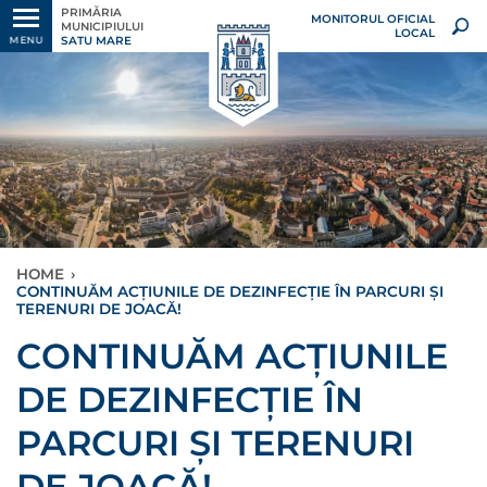
PRIMĂRIA
MONITORUL OFICIAL
MUNICIPIULUI
LOCAL
SATU MARE
MENU
HOME
›
CONTINUĂM ACȚIUNILE DE DEZINFECȚIE ÎN PARCURI ȘI
TERENURI DE JOACĂ!
CONTINUĂM ACȚIUNILE
DE DEZINFECȚIE ÎN
PARCURI ȘI TERENURI
DE JOACĂ!