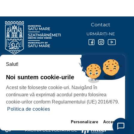
Contact
URMĂRIȚI-NE
Salut!
PRIMĂRIA MUNICIPIULUI
SATU MARE
Noi suntem cookie-urile
P-ȚA 25 OCTOMBRIE, NR. 1 CORP M, 440026 SATU MARE
Acest site folosește cookie-uri. Navigând în
PROTECȚIA DATELOR PERSONALE
continuare vă exprimați acordul pentru folosirea
cookie-urilor conform Regulamentului (UE) 2016/679.
Politica de cookies
Personalizare
Accept
PAGINĂ DEZVOLTATĂ DE