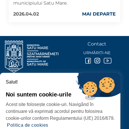
municipiului Satu Mare.
2026.04.02
MAI DEPARTE
Contact
URMĂRIȚI-NE
Salut!
PRIMĂRIA MUNICIPIULUI
SATU MARE
Noi suntem cookie-urile
P-ȚA 25 OCTOMBRIE, NR. 1 CORP M, 440026 SATU MARE
Acest site folosește cookie-uri. Navigând în
PROTECȚIA DATELOR PERSONALE
continuare vă exprimați acordul pentru folosirea
cookie-urilor conform Regulamentului (UE) 2016/679.
Politica de cookies