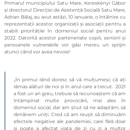
Primarul municipiului Satu Mare, Kereskényi Gábor
și directorul Direcției de Asistență Socială Satu Mare,
Adrian Bălaj, au avut astăzi, 10 ianuarie, o întâlnire cu
reprezentații acestor organizații și asociații pentru a
stabili prioritățile în domeniul social pentru anul
2022. Datorită acestor parteneriate copiii, seniorii și
persoanele vulnerabile vor găsi mereu un sprijin
atunci când vor avea nevoie!
„În primul rând doresc să vă mulțumesc că ați
rămas alături de noi și în anul care a trecut. 2021
a fost un an greu, trebuie să recunoaștem că am
întâmpinat multe provocării, mai ales în
domeniul social, dar am știut să ne adaptăm, să
rămânem uniți. Cred că am reușit să diminuăm
efectele negative ale pandemiei, care fără doar
și poate a afectat viața de zi cu zi a multor