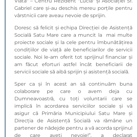
Viata" – Centru Rezident "Lucia" și Asociației Sf.
Gabriel care și-au deschis mereu porțile pentru
vârstnicii care aveau nevoie de sprijin.
Doresc să felicit și echipa Direcției de Asistență
Socială Satu Mare care a muncit la mai multe
proiecte sociale și la cele pentru îmbunătățirea
condițiilor de viață ale beneficiarilor de servicii
sociale. Noi le-am oferit tot sprijinul financiar și
am făcut eforturi astfel încât beneficiarii de
servicii sociale să aibă sprijin și asistență socială.
Sper ca și în acest an să continuăm buna
colaborare pe care o avem deja cu
Dumneavoastră, cu toți voluntarii care se
implică în acordarea serviciilor sociale și vă
asigur că Primăria Municipiului Satu Mare și
Direcția de Asistență Socială va rămâne un
partener de nădejde pentru a vă acorda sprijinul
de care aveți nevoie!”, a declarat