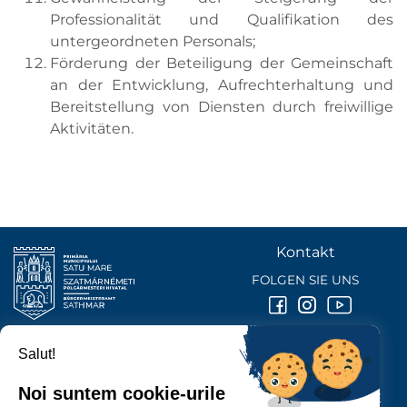
Professionalität und Qualifikation des
untergeordneten Personals;
Förderung der Beteiligung der Gemeinschaft
an der Entwicklung, Aufrechterhaltung und
Bereitstellung von Diensten durch freiwillige
Aktivitäten.
Kontakt
FOLGEN SIE UNS
Salut!
BÜRGERMEISTERAMT DER STADT
SATU MARE
Noi suntem cookie-urile
P-ȚA 25 OCTOMBRIE, NR. 1 CORP M, 440026 SATU MARE