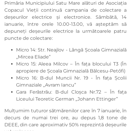
Primăria Municipiului Satu Mare alături de Asociația
Copacul Vieții continuă campania de colectare a
deșeurilor electrice și electronice. Sâmbătă, 14
ianuarie, între orele 10.00-13.00, vă așteptăm să
depuneți deșeurile electrice la următoarele patru
puncte de colectare:
Micro 14: Str. Neajlov - Lângă Școala Gimnazială
,,Mircea Eliade”
Micro 15: Aleea Milcov – În fața blocului T3 (În
apropiere de Școala Gimnazială Bălcesu-Petőfi)
Micro 16: B-dul Muncii Nr. 19 - În fața Școlii
Gimnaziale ,,Avram Iancu”
Gara Ferăstrău: B-dul Cloșca Nr.72 – În fața
Liceului Teoretic German ,,Johann Ettinger”
Mulțumim tuturor sătmărenilor care în 7 ianuarie, în
decurs de numai trei ore, au depus 1,8 tone de
DEEE, din care aproximativ 50% reprezintă deșeurile