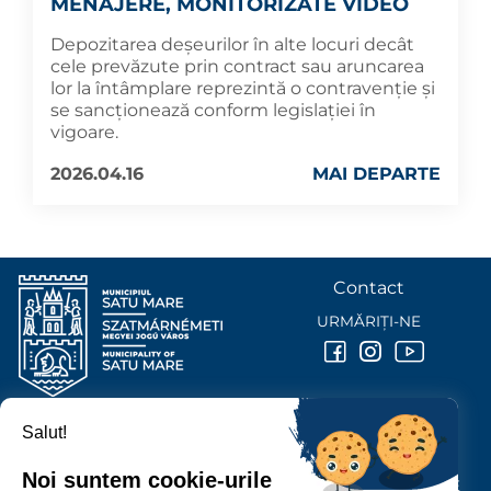
MENAJERE, MONITORIZATE VIDEO
Depozitarea deșeurilor în alte locuri decât
cele prevăzute prin contract sau aruncarea
lor la întâmplare reprezintă o contravenție și
se sancționează conform legislației în
vigoare.
2026.04.16
MAI DEPARTE
Contact
URMĂRIȚI-NE
Salut!
PRIMĂRIA MUNICIPIULUI
SATU MARE
Noi suntem cookie-urile
P-ȚA 25 OCTOMBRIE, NR. 1 CORP M, 440026 SATU MARE