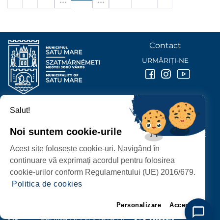
Contact
URMĂRIȚI-NE
Salut!
PRIMĂRIA MUNICIPIULUI
SATU MARE
Noi suntem cookie-urile
P-ȚA 25 OCTOMBRIE, NR. 1 CORP M, 440026 SATU MARE
Acest site folosește cookie-uri. Navigând în
PROTECȚIA DATELOR PERSONALE
continuare vă exprimați acordul pentru folosirea
cookie-urilor conform Regulamentului (UE) 2016/679.
Politica de cookies
Personalizare
Accept
PAGINĂ DEZVOLTATĂ DE