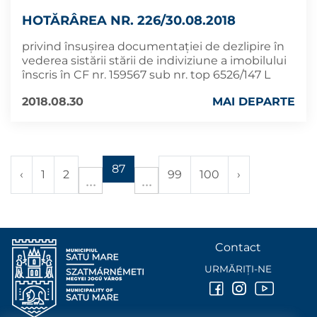
HOTĂRÂREA NR. 226/30.08.2018
privind însușirea documentației de dezlipire în
vederea sistării stării de indiviziune a imobilului
înscris în CF nr. 159567 sub nr. top 6526/147 L
2018.08.30
MAI DEPARTE
87
‹
1
2
99
100
›
Contact
URMĂRIȚI-NE