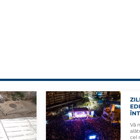
ZI
ED
ÎN
Vă 
alăt
cel