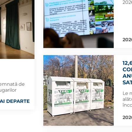
2026
202
12,
CO
AN
SA
 semnată de
ugarilor
Le 
alăt
AI DEPARTE
înco
202