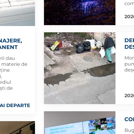
com
202
DE
NAJERE,
DE
ANENT
Mon
rii dau
pun
n materie de
deș
nține
,
ediul
ști de
202
AI DEPARTE
CO
Bug