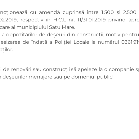
ancționează cu amendă cuprinsă între 1.500 și 2.500 le
02.2019, respectiv în H.C.L nr. 11/31.01.2019 privind a
izare al municipiului Satu Mare.
 a depozitărilor de deșeuri din construcții, motiv pentru
izarea de îndată a Poliției Locale la numărul 0361.919 ș
ților.
 de renovări sau construcții să apeleze la o companie sp
 a deșeurilor menajere sau pe domeniul public!