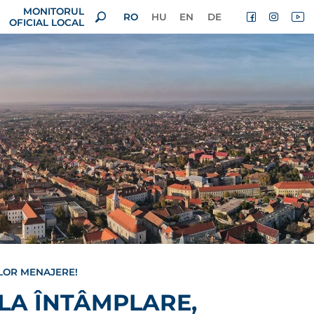
MONITORUL
RO
HU
EN
DE
OFICIAL LOCAL
ILOR MENAJERE!
 LA ÎNTÂMPLARE,