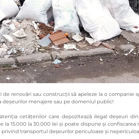
 de renovări sau construcții să apeleze la o companie sp
 a deșeurilor menajere sau pe domeniul public!
atenția cetățenilor care depozitează ilegal deșeuri din
 15.000 la 30.000 lei și poate dispune și confiscarea mi
8 privind transportul deșeurilor periculoase și nepericulo