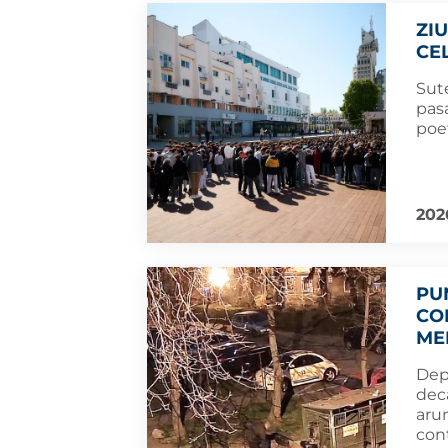
ZI
CE
Sute
pasa
poe
202
PU
CO
ME
Depo
dec
arun
con