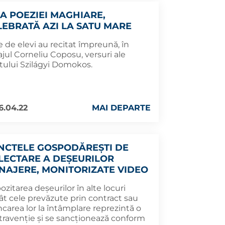
UA POEZIEI MAGHIARE,
LEBRATĂ AZI LA SATU MARE
 de elevi au recitat împreună, în
jul Corneliu Coposu, versuri ale
tului Szilágyi Domokos.
6.04.22
MAI DEPARTE
NCTELE GOSPODĂREȘTI DE
LECTARE A DEȘEURILOR
NAJERE, MONITORIZATE VIDEO
zitarea deșeurilor în alte locuri
ât cele prevăzute prin contract sau
carea lor la întâmplare reprezintă o
travenție și se sancționează conform