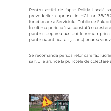
Pentru astfel de fapte Poliția Locală s
prevederilor cuprinse în HCL nr. 38/28.
funcționare a Serviciului Public de Salubr
În ultima perioadă se constată o creștere
pentru stoparea acestui fenomen prin ses
pentru identificarea și sancționarea vinova
Se recomandă persoanelor care fac lucrări
să NU le arunce la punctele de colectare