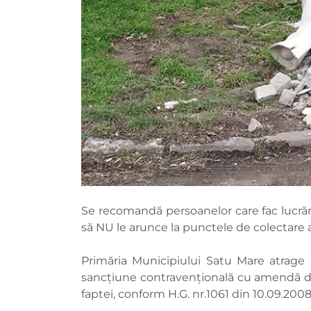
Se recomandă persoanelor care fac lucrări
să NU le arunce la punctele de colectare
Primăria Municipiului Satu Mare atrage 
sancțiune contravențională cu amendă de la
faptei, conform H.G. nr.1061 din 10.09.200