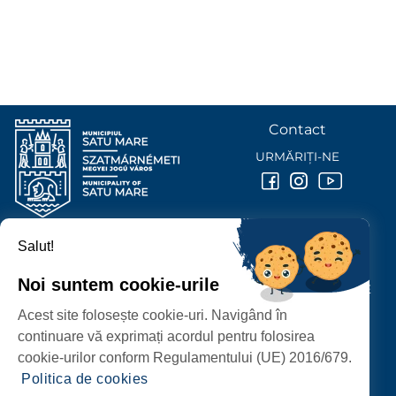
Contact
URMĂRIȚI-NE
Salut!
PRIMĂRIA MUNICIPIULUI
SATU MARE
Noi suntem cookie-urile
P-ȚA 25 OCTOMBRIE, NR. 1 CORP M, 440026 SATU MARE
Acest site folosește cookie-uri. Navigând în
PROTECȚIA DATELOR PERSONALE
continuare vă exprimați acordul pentru folosirea
cookie-urilor conform Regulamentului (UE) 2016/679.
Politica de cookies