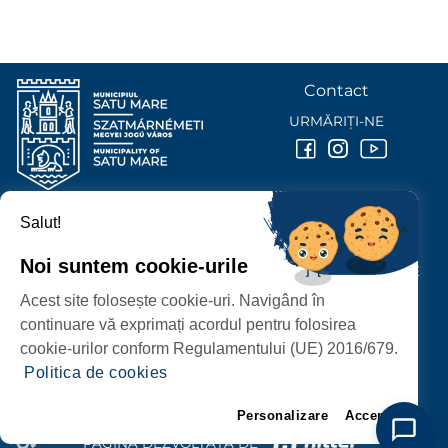
Contact
URMĂRIȚI-NE
Salut!
PRIMĂRIA MUNICIPIULUI
SATU MARE
Noi suntem cookie-urile
P-ȚA 25 OCTOMBRIE, NR. 1 CORP M, 440026 SATU MARE
Acest site folosește cookie-uri. Navigând în
PROTECȚIA DATELOR PERSONALE
continuare vă exprimați acordul pentru folosirea
cookie-urilor conform Regulamentului (UE) 2016/679.
Politica de cookies
Personalizare
Accept
PAGINĂ DEZVOLTATĂ DE