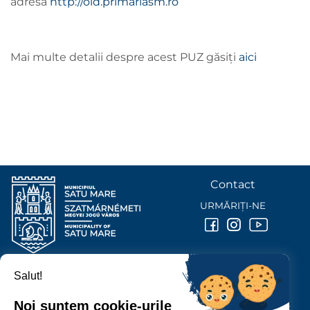
adresa
http://old.primariasm.ro
Mai multe detalii despre acest PUZ găsiți
aici
Contact
URMĂRIȚI-NE
Salut!
PRIMĂRIA MUNICIPIULUI
SATU MARE
Noi suntem cookie-urile
P-ȚA 25 OCTOMBRIE, NR. 1 CORP M, 440026 SATU MARE