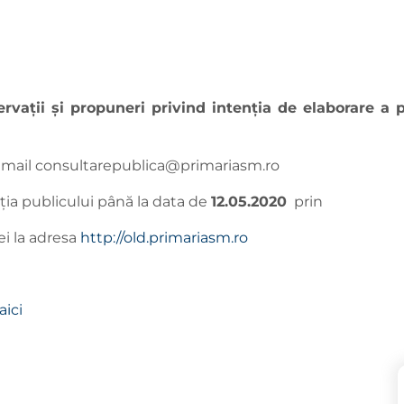
ervaţii şi propuneri privind intenţia de elaborare a 
 mail
consultarepublica@primariasm.ro
iţia publicului până la data de
12.05.
2020
prin
ei la adresa
http://old.primariasm.ro
aici